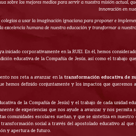
a sobre los mejores medios para servir a nuestra misión actual, que
innovación en nues
os colegios a usar la imaginación ignaciana para proponer e impleme
a excelencia humana de nuestra educación y transformar a nuestros 
ya iniciado corporativamente en la RUEI. En él, hemos considera
radición educativa de la Compañía de Jesús, así como el trabajo q
iento nos reta a avanzar en la
transformación educativa de nu
que hemos definido conjuntamente y los impactos que queremos a
educativa de la Compañía de Jesús) y el trabajo de cada unidad ed
anente de experiencias que nos ayude a avanzar y nos permita se
tas comunidades escolares sueñan, y que se sintetiza en nuestro 
 de transformación social a través del apostolado educativo al qu
ón y apertura de futuro.