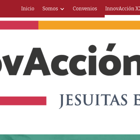
Inicio
Somos
Convenios
InnovAcción X
ip to main content
Skip to navigat