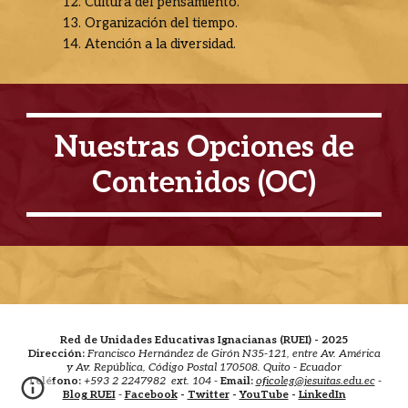
12. Cultura del pensamiento.
13. Organización del tiempo.
14. Atención a la diversidad.
Nuestras Opciones
de
Contenido
s (O
C
)
Red de Unidades Educativas Ignacianas (RUEI) - 2025
Dirección:
Francisco Hernández de Girón N35-121, entre Av. América
y Av. República, Código Postal 170508. Quito - Ecuador
Teléfono:
+593 2 2247982 ext. 104 -
Email:
oficoleg@jesuitas.edu.ec
-
Blog RUEI
-
Facebook
-
Twitter
-
YouTube
-
LinkedIn