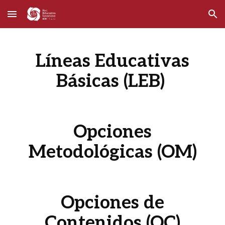
Skip to main content
Skip to navigation
Líneas Educativas
Básicas (LEB)
Opciones
Metodológicas (OM)
Opciones de
Contenido
s
(O
C
)