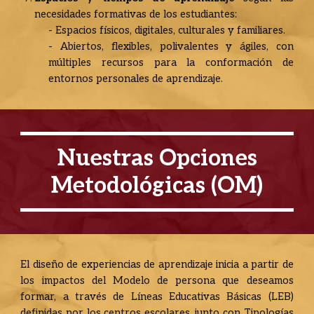
necesidades formativas de los estudiantes:
- Espacios físicos, digitales, culturales y familiares.
- Abiertos, flexibles, polivalentes y ágiles, con
múltiples recursos para la conformación de
entornos personales de aprendizaje.
Nuestras
Opciones
Metodológicas
(
OM
)
El
diseño de experiencias de aprendizaje inicia a partir de
los impactos del Modelo de persona que deseamos
formar, a través de Líneas Educativas Básicas (LEB)
definidas por los centros escolares, junto con Tipologías