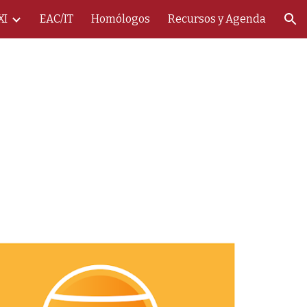
XI
EAC/IT
Homólogos
Recursos y Agenda
ion