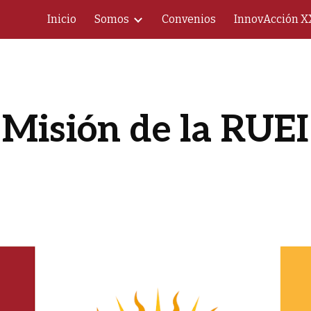
Inicio
Somos
Convenios
InnovAcción X
ip to main content
Skip to navigat
Misión de la RUEI