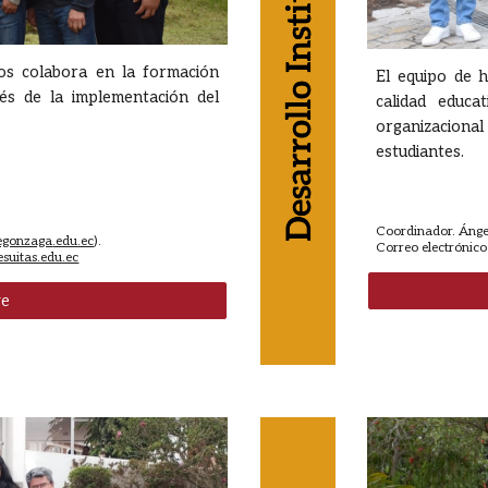
os colabora en la formación
El equipo de h
vés de la implementación del
calidad educa
organizacion
estudiantes.
Coordinador.
Ánge
egonzaga
.edu.ec
).
Correo electrónico
suitas.edu.ec
ve