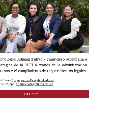
homólogos Administrativo - Financiero acompaña a
ratégica de la RUEI a través de la administración
cursos y el cumplimiento de requerimientos legales.
e Gómez
(
jorge.gomez@csgabriel
.edu.ec
).
 del equipo:
financieros@jesuitas.edu.ec
Ir a Drive