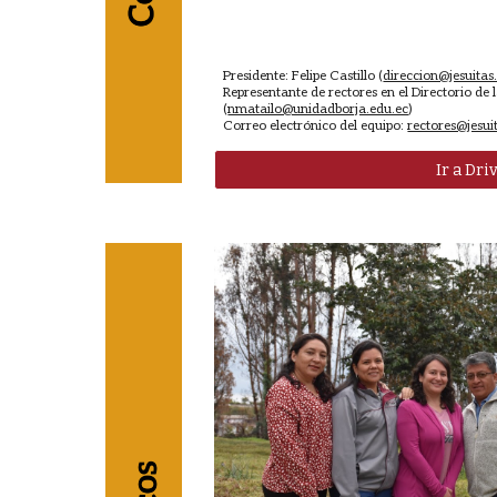
Presidente: Felipe Castillo (
direccion@jesuitas
Representante de rectores en el Directorio de 
(
nmatailo@unidadborja.edu.ec
)
Correo electrónico del equipo:
rectores@jesui
Ir a Dri