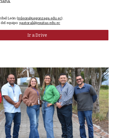
ciana.
ibel León (
mleon@uegonzaga.edu.ec
).
 del equipo:
pastoral@jesuitas.edu.ec
Ir a Drive