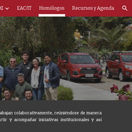
XI
EAC/IT
Homólogos
Recursos y Agenda
ion
rabajan colaborativamente, reúniéndose de manera
tir y acompañar iniciativas institucionales y así