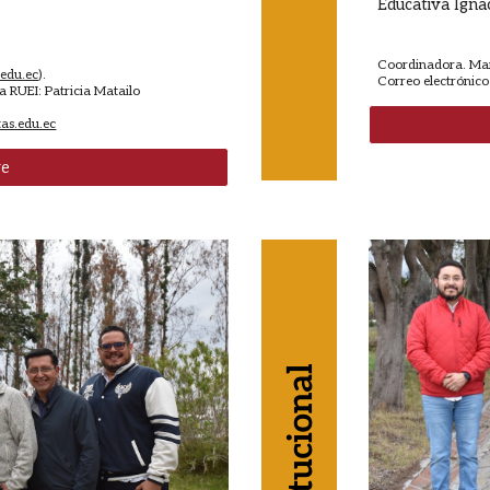
Educativa Igna
Coordinadora. Mar
.edu.ec
).
Correo electrónico
la RUEI: Patricia Matailo
tas.edu.ec
ve