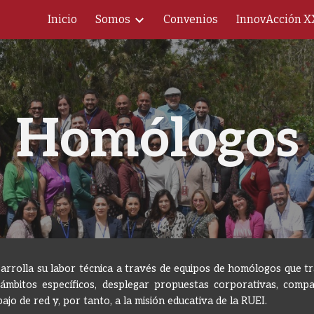
Inicio
Somos
Convenios
InnovAcción X
ip to main content
Skip to navigat
Homólogos
rrolla su labor técnica a través de equipos de homólogos que t
ámbitos específicos, desplegar propuestas corporativas, compar
bajo de red y, por tanto, a la misión educativa de la RUEI.