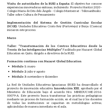
Visita de autoridades de la RUEI a España:
El objetivo fue conocer
experiencias innovadoras exitosas, incluyendo: Proyecto Horitzó 2020 -
Colegio María de Déu dels Àngels - Colegio Montserrat - TekmanBooks:
Taller sobre Cultura de Pensamiento
Implementación del Sistema de Gestión Curricular Escolar
(SCGE):
Unidades Educativas Cristo Rey (Portoviejo) y Borja (Cuenca)
iniciaron este proceso.
Marzo
Taller: “Transformación de los Centros Educativos desde la
Teoría de las Inteligencias Múltiples”
Facilitado por Nazaret Global
Education en Quito, dirigido a directivos de la RUEI.
Formación continua con Nazaret Global Education
Módulo 1:
mayo
Módulo 2:
julio y agosto
Módulo 3:
noviembre y diciembre
La Red de Unidades Educativas Ignacianas (RUEI) ha desarrollado el
proyecto de innovación educativa
InnovAcción XXI
, aprobado por el
Ministerio de Educación bajo el acuerdo Nro. MINEDUC-ME-2016-
00079-A. Este proyecto busca transformar las prácticas pedagógicas
mediante un proceso de formación-acción, en el cual las y los docentes
de todas las instituciones se capacitan en metodologías activas,
aplicándolas de manera inmediata en el aula.